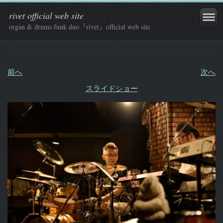
rivet official web site
organ & drums funk duo『rivet』official web site
前へ
次へ
スライドショー